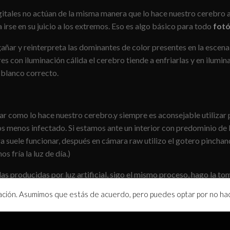
itales no actúan de la misma manera que lo hace nuestro cerebro a 
 irse en su juicio a los extremos. Eso es algo básico para todo
fotó
ñar y reinterpreta las dominantes de color presentes en la escena 
s con iluminación cálida el cerebro tiende a enfriarlas y en ilumina
 blanco correcto.
ar como lo hace nuestro cerebro.y siempre es aconsejable utilizar pa
s menos infectado. Si estamos ante un interior con predominio de
 suele funcionar, después en cámara raw utilizo el gotero pinchando
 fría la luz de día.)
s producidas por luz artificial, sigo el mismo proceso, hago la t
sea la fuente de luz y ajustando con el gotero el gris de la carta 
gación. Asumimos que estás de acuerdo, pero puedes optar por no hace
tos revelados in situ para poder afinar al máximo el balance de bl
ue perciben nuestros ojos en ese momento.