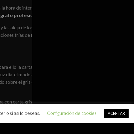
la hora de interpretar las
grafo profesional
.
y las aleja de los extremos
ciones frías de flashes o
ra ello la carta gris que nos
 luz día el modo automático de
 sobre el gris de la carta y
oma con carta gris en modo
me balancea enfriando un poco la
rlo si así lo deseas.
Configuración de cookies
ACEPTAR
ancos, pudiendo comparar el