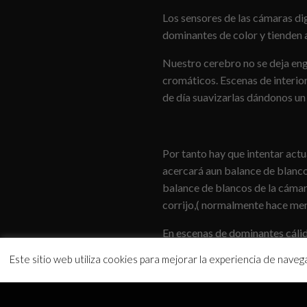
Los sensores de las cámaras dig
dominantes de color y tienden a
Nuestro cerebro no se deja enga
cromáticos. Escenas de interiore
de día suavizarlas dándonos un
Por tanto hay que intentar actu
acercará aun balance de blanco
balance de blancos de la cámara
corrijo,( normalmente hace menos
En escenas de dominantes cálida
fluorescente o tungsteno según 
Este sitio web utiliza cookies para mejorar la experiencia de nave
escena Es interesante hacer es
resultado con la escena real q