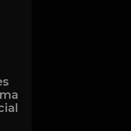
es
sma
cial