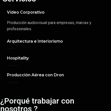
Vídeo Corporativo
Producción audiovisual para empresas, marcas y
profesionales.
Arquitectura e Interiorismo
Vídeos para mostrar espacios, proyectos y diseño.
Hospitality
Contenido audiovisual para hoteles, alojamientos y restauración.
Producción Aérea con Dron
Tomas aéreas profesionales para arquitectura, turismo y empresa.
¿Porqué trabajar con
nosotros ?