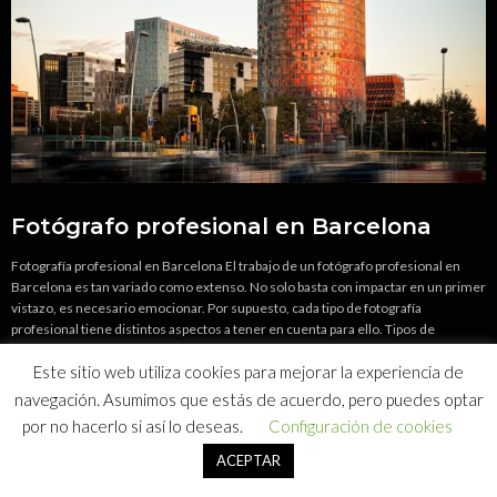
Fotógrafo profesional en Barcelona
Fotografía profesional en Barcelona El trabajo de un fotógrafo profesional en
Barcelona es tan variado como extenso. No solo basta con impactar en un primer
vistazo, es necesario emocionar. Por supuesto, cada tipo de fotografía
profesional tiene distintos aspectos a tener en cuenta para ello. Tipos de
fotografía profesional Fotografía de alimentos La fotografía de
Este sitio web utiliza cookies para mejorar la experiencia de
alimentos debemos enfocarla de tal…
navegación. Asumimos que estás de acuerdo, pero puedes optar
por no hacerlo si así lo deseas.
Configuración de cookies
ACEPTAR