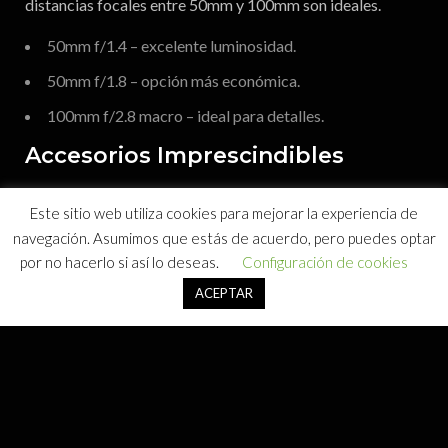
distancias focales entre 50mm y 100mm son ideales.
50mm f/1.4 – excelente luminosidad.
50mm f/1.8 – opción más económica.
100mm f/2.8 macro – ideal para detalles.
Accesorios Imprescindibles
Entre los accesorios que puedes utilizar para optimizar tu
Este sitio web utiliza cookies para mejorar la experiencia de
fotografía de producto se incluyen:
navegación. Asumimos que estás de acuerdo, pero puedes optar
por no hacerlo si así lo deseas.
Configuración de cookies
Caja de luz:
ideal para realizar composiciones simples
con objetos pequeños.
ACEPTAR
Fondos:
considera tener fondos blancos y negros para
mayor versatilidad.
Trípode:
robusto y con pocas secciones para
estabilizar tu cámara.
Otros accesorios:
fotómetro de mano, fuentes de luz