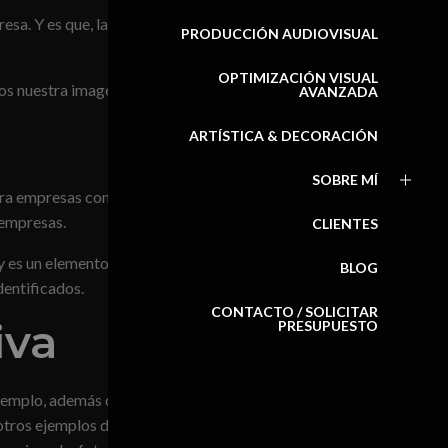
esa. Y es que, la imagen
PRODUCCIÓN AUDIOVISUAL
OPTIMIZACIÓN VISUAL
rnos nuestra imagen de marca o
AVANZADA
ARTÍSTICA & DECORACIÓN
SOBRE MÍ
ara empresas con largo
 empresas.
CLIENTES
 es un elemento clave para la
BLOG
dentificados.
Fotografía de Interiores en
CONTACTO / SOLICITAR
Madrid
iva
PRESUPUESTO
ejemplo, además del logotipo
otros ejemplos de fotografía