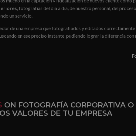
s mucho en la captación y fidealización de nuevos cliente como p
teriores
, fotografías del día a día, de nuestro personal, del proce
endo un servicio.
edor de una empresa que fotografiados y editados correctamente p
buscando en ese preciso instante, pudiendo lograr la diferencia con
F
S
ON FOTOGRAFÍA CORPORATIVA O
LOS VALORES DE TU EMPRESA