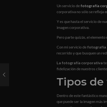
Un servicio de
fotografía cor
corporativa no sólo se refleja e
Y es que hasta el servicio de n
imagen corporativa.
Pero parte quizás, el elemento
Con mi servicio de
fotografía
recorrido y que busquen un red
La fotografía corporativa
te
fidelización de nuestros cliente
¡Consigue las mejores
fotografías para tu ecommerce!
Tipos de 
Dentro de este fantástico mun
que puede ser la imagen más im