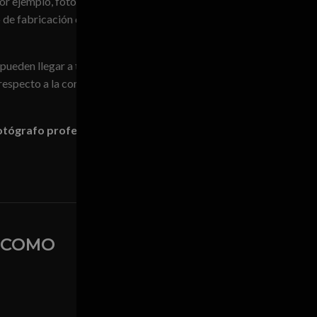
or ejemplo, fotografías de
so de fabricación del producto o
ueden llegar a transmitir lo
 respecto a la competencia.
Kavi Sánchez
otógrafo profesional Madrid
 COMO